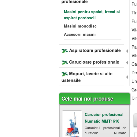
profesionale
Pu
Masini pentru spalat, frecat si
Ti
aspirat pardoseli
Pu
Masini monodisc
Vit
Accesorii masini
Vi
Pa
Aspiratoare profesionale
Vi
Carucioare profesionale
Ca
Deb
Mopuri, lavete si alte
ustensile
Un
Gr
Cele mai noi produse
Di
Carucior profesional
Numatic MMT1616
Caruciorul profesional de
curatenie Numatic