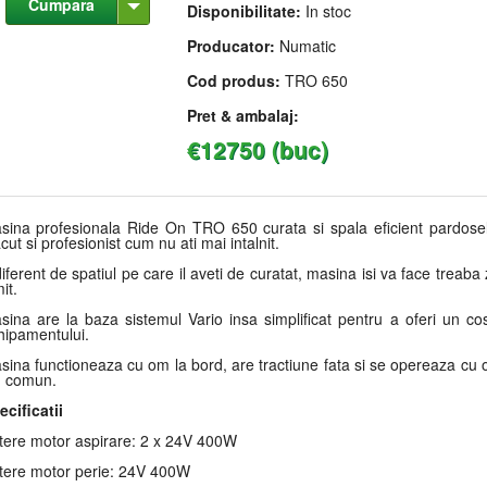
Cumpara
Disponibilitate:
In stoc
Producator:
Numatic
Cod produs:
TRO 650
Pret & ambalaj:
€12750 (buc)
sina profesionala Ride On TRO 650 curata si spala eficient pardosel
cut si profesionist cum nu ati mai intalnit.
iferent de spatiul pe care il aveti de curatat, masina isi va face treaba zi
it.
sina are la baza sistemul Vario insa simplificat pentru a oferi un co
hipamentului.
sina functioneaza cu om la bord, are tractiune fata si se opereaza cu o
n comun.
ecificatii
tere motor aspirare: 2 x 24V 400W
tere motor perie: 24V 400W