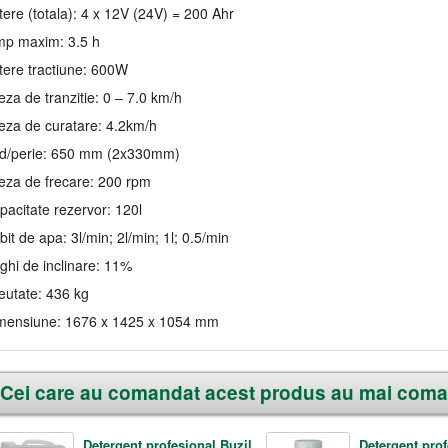
tere (totala): 4 x 12V (24V) = 200 Ahr
mp maxim: 3.5 h
tere tractiune: 600W
eza de tranzitie: 0 – 7.0 km/h
teza de curatare: 4.2km/h
d/perie: 650 mm (2x330mm)
teza de frecare: 200 rpm
pacitate rezervor: 120l
it de apa: 3l/min; 2l/min; 1l; 0.5/min
ghi de inclinare: 11%
eutate: 436 kg
mensiune: 1676 x 1425 x 1054 mm
Cei care au comandat acest produs au mai coma
Detergent profesional Buzil
Detergent prof