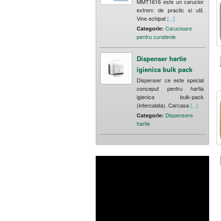
MMT1616 este un carucior
extrem de practic si util.
Vine echipat
[...]
Carucioare
Categorie:
pentru curatenie
Dispenser hartie
igienica bulk pack
Dispenser ce este special
conceput pentru hartia
igienica bulk-pack
(intercalata). Carcasa
[...]
Dispensere
Categorie:
hartie