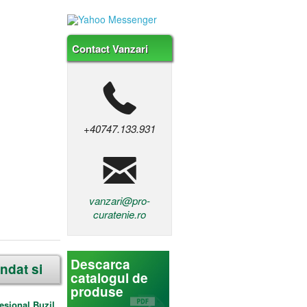
Contact Vanzari
+40747.133.931
vanzari@pro-
curatenie.ro
Descarca
ndat si
catalogul de
produse
esional Buzil