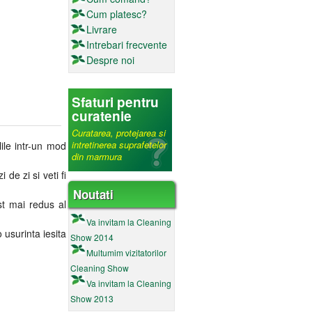
Cum platesc?
Livrare
Intrebari frecvente
Despre noi
Sfaturi pentru
curatenie
Curatarea, protejarea si
intretinerea suprafetelor
ile intr-un mod
din marmura
 de zi si veti fi
Noutati
st mai redus al
Va invitam la Cleaning
 usurinta iesita
Show 2014
Multumim vizitatorilor
Cleaning Show
Va invitam la Cleaning
Show 2013