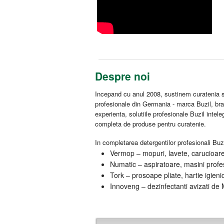
Despre noi
Incepand cu anul 2008, sustinem curatenia si
profesionale din Germania - marca Buzil, br
experienta, solutiile profesionale Buzil intel
completa de produse pentru curatenie.
In completarea detergentilor profesionali Buzi
Vermop – mopuri, lavete, carucioare 
Numatic – aspiratoare, masini profes
Tork – prosoape pliate, hartie igieni
Innoveng – dezinfectanti avizati de M