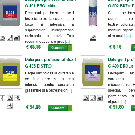
G 491 EROLcid®
G 502 BUZ®-
Decapant pe baza de acid
Solutie pe baz
fosforic, folosit la curatenia de
pentru toate 
baza si intensiva a
textile colorat
suprafetelor microporoase
mobilier tapitat
rezistente la acizi. Este
si murdarii
[...]
recomandat pentru gres
[...]
€ 48.15
€ 9.16
Cumpara
Detergent profesional Buzil
Detergent prof
G 435 BISTRO
G 490 EROL®
Degresant folosit la curatenia
Decapant alc
de intretinere si la cea
curatarea su
intensiva pentru curatarea
microporoase. Es
grasimilor si a proteinelor
[...]
special, pen
portelanata s
siguran
[...]
€ 54.28
€ 51.60
Cumpara