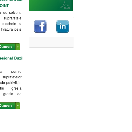
POINT
a de solventi
suprafetele
e, mochete si
. Inlatura pete
Cumpara
esional Buzil
alin pentru
prafetelor
te potrivit, in
tru gresia
i gresia de
Cumpara