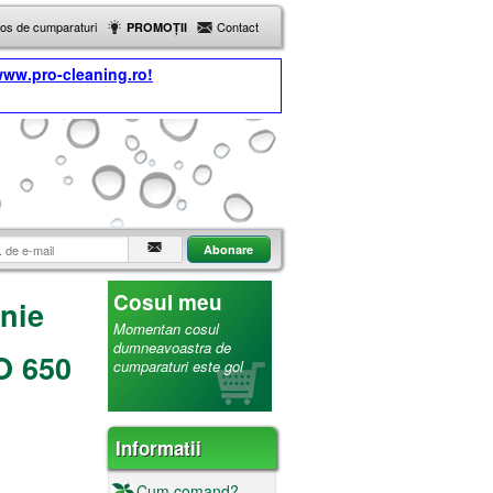
Cos de cumparaturi
Contact
PROMOȚII
ww.pro-cleaning.ro!
Cosul meu
nie
Momentan cosul
dumneavoastra de
O 650
cumparaturi este gol
Informatii
Cum comand?