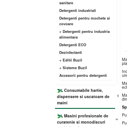
sanitare
Detergenti industriali
Detergenti pentru mochete si
covoare
+ Detergenti pentru industria
alimentara
Detergenti ECO
Dezinfectanti
Ma
+ Editii Buzil
pla
+ Sisteme Buzil
Ind
uim
Accesorii pentru detergenti
Ma
ec
Consumabile hartie,
Ma
dispensere si uscatoare de
di
maini
Sp
Pu
Masini profesionale de
curatenie si monodiscuri
Pu