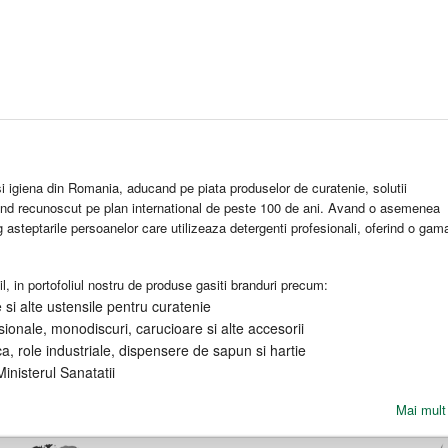
 igiena din Romania, aducand pe piata produselor de curatenie, solutii
and recunoscut pe plan international de peste 100 de ani. Avand o asemenea
eg asteptarile persoanelor care utilizeaza detergenti profesionali, oferind o gam
l, in portofoliul nostru de produse gasiti branduri precum:
si alte ustensile pentru curatenie
ionale, monodiscuri, carucioare si alte accesorii
ca, role industriale, dispensere de sapun si hartie
inisterul Sanatatii
Mai mult 