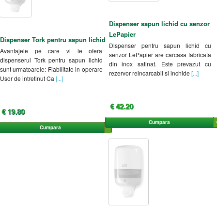
Dispenser sapun lichid cu senzor
LePapier
Dispenser Tork pentru sapun lichid
Dispenser pentru sapun lichid cu
Avantajele pe care vi le ofera
senzor LePapier are carcasa fabricata
dispenserul Tork pentru sapun lichid
din inox satinat. Este prevazut cu
sunt urmatoarele: Fiabilitate in operare
rezervor reincarcabil si inchide
[...]
Usor de intretinut Ca
[...]
€ 42.20
€ 19.80
Cumpara
Cumpara