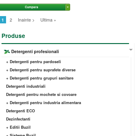
Cumpara
1
2
Inainte >
Ultima »
Produse
Detergenti profesionali
+ Detergenti pentru pardoseli
+ Detergenti pentru suprafete diverse
+ Detergenti pentru grupuri sanitare
Detergenti industriali
Detergenti pentru mochete si covoare
+ Detergenti pentru industria alimentara
Detergenti ECO
Dezinfectanti
+ Editii Buzil
+ Sisteme Buzil