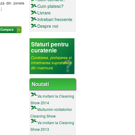
aza din zonele
Cum platesc?
.]
Livrare
Intrebari frecvente
Despre noi
Cumpara
Sfaturi pentru
curatenie
Curatarea, protejarea si
intretinerea suprafetelor
din marmura
Noutati
Va invitam la Cleaning
Show 2014
Multumim vizitatorilor
Cleaning Show
Va invitam la Cleaning
Show 2013