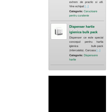
extrem de practic si util.
Vine echipat
[...]
Carucioare
Categorie:
pentru curatenie
Dispenser hartie
igienica bulk pack
Dispenser ce este special
conceput pentru hartia
igienica bulk-pack
(intercalata). Carcasa
[...]
Dispensere
Categorie:
hartie