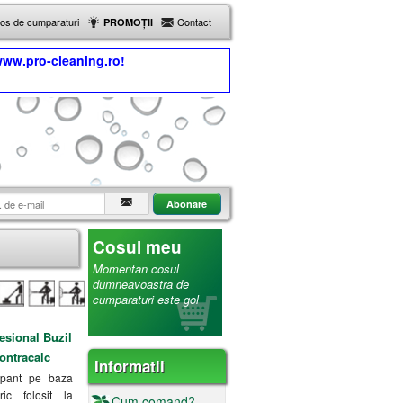
Cos de cumparaturi
Contact
PROMOȚII
ww.pro-cleaning.ro!
Cosul meu
Momentan cosul
dumneavoastra de
cumparaturi este gol
esional Buzil
ontracalc
Informatii
apant pe baza
ic folosit la
Cum comand?