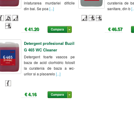
inlaturarea murdariei dificile
curatenia de b
din bai. Se poa
[...]
sanitare, din b
[..
€ 41.20
€ 46.57
Cumpara
Detergent profesional Buzil
G 465 WC Cleaner
Detergent foarte vascos pe
baza de acid clorhidric folosit
la curatenia de baza a wc-
urilor si a pisoarelo
[...]
€ 4.16
Cumpara