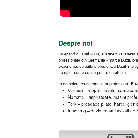
Despre noi
Incepand cu anul 2008, sustinem curatenia si
profesionale din Germania - marca Buzil, br
experienta, solutiile profesionale Buzil intel
completa de produse pentru curatenie.
In completarea detergentilor profesionali Buzi
Vermop – mopuri, lavete, carucioare 
Numatic – aspiratoare, masini profes
Tork – prosoape pliate, hartie igieni
Innoveng – dezinfectanti avizati de M