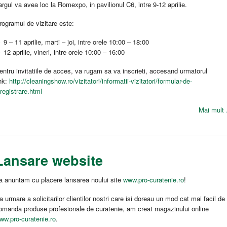
argul va avea loc la Romexpo, in pavilionul C6, intre 9-12 aprilie.
rogramul de vizitare este:
 9 – 11 aprilie, marti – joi, intre orele 10:00 – 18:00
 12 aprilie, vineri, intre orele 10:00 – 16:00
entru invitatiile de acces, va rugam sa va inscrieti, accesand urmatorul
ink:
http://cleaningshow.ro/vizitatori/informatii-vizitatori/formular-de-
nregistrare.html
Mai mult .
Lansare website
a anuntam cu placere lansarea noului site
www.pro-curatenie.ro
!
a urmare a solicitarilor clientilor nostri care isi doreau un mod cat mai facil de
omanda produse profesionale de curatenie, am creat magazinului online
ww.pro-curatenie.ro
.