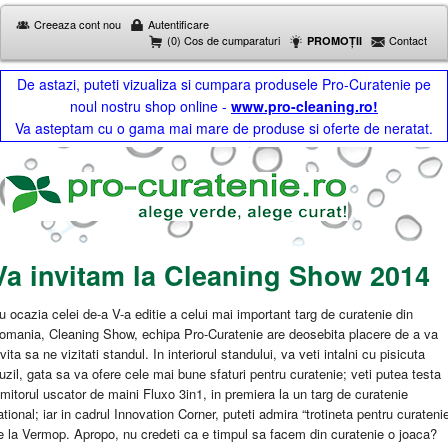
Creeaza cont nou
Autentificare
(0) Cos de cumparaturi
Contact
PROMOȚII
De astazi, puteti vizualiza si cumpara produsele Pro-Curatenie pe
noul nostru shop online -
www.pro-cleaning.ro!
Va asteptam cu o gama mai mare de produse si oferte de neratat.
Va invitam la Cleaning Show 2014
u ocazia celei de-a V-a editie a celui mai important targ de curatenie din
omania, Cleaning Show, echipa Pro-Curatenie are deosebita placere de a va
nvita sa ne vizitati standul. In interiorul standului, va veti intalni cu pisicuta
uzil, gata sa va ofere cele mai bune sfaturi pentru curatenie; veti putea testa
imitorul uscator de maini Fluxo 3in1, in premiera la un targ de curatenie
ational; iar in cadrul Innovation Corner, puteti admira “trotineta pentru curateni
e la Vermop. Apropo, nu credeti ca e timpul sa facem din curatenie o joaca?