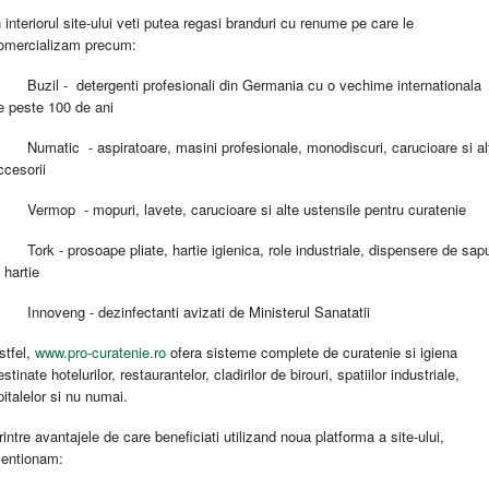
n interiorul site-ului veti putea regasi branduri cu renume pe care le
omercializam precum:
. Buzil - detergenti profesionali din Germania cu o vechime internationala
e peste 100 de ani
. Numatic - aspiratoare, masini profesionale, monodiscuri, carucioare si al
ccesorii
. Vermop - mopuri, lavete, carucioare si alte ustensile pentru curatenie
. Tork - prosoape pliate, hartie igienica, role industriale, dispensere de sap
i hartie
. Innoveng - dezinfectanti avizati de Ministerul Sanatatii
stfel,
www.pro-curatenie.ro
ofera sisteme complete de curatenie si igiena
estinate hotelurilor, restaurantelor, cladirilor de birouri, spatiilor industriale,
pitalelor si nu numai.
rintre avantajele de care beneficiati utilizand noua platforma a site-ului,
entionam: