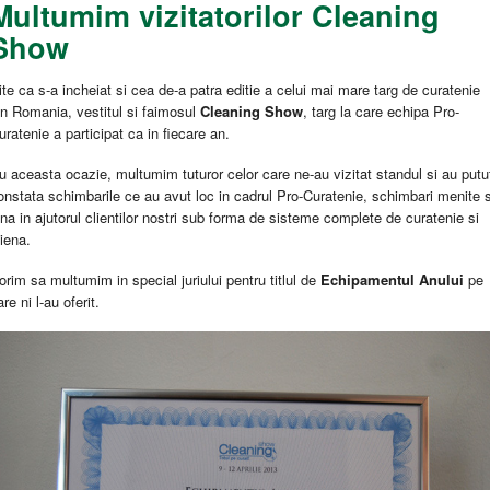
Multumim vizitatorilor Cleaning
Show
ite ca s-a incheiat si cea de-a patra editie a celui mai mare targ de curatenie
in Romania, vestitul si faimosul
Cleaning Show
, targ la care echipa Pro-
uratenie a participat ca in fiecare an.
u aceasta ocazie, multumim tuturor celor care ne-au vizitat standul si au putu
onstata schimbarile ce au avut loc in cadrul Pro-Curatenie, schimbari menite 
ina in ajutorul clientilor nostri sub forma de sisteme complete de curatenie si
giena.
orim sa multumim in special juriului pentru titlul de
Echipamentul Anului
pe
are ni l-au oferit.