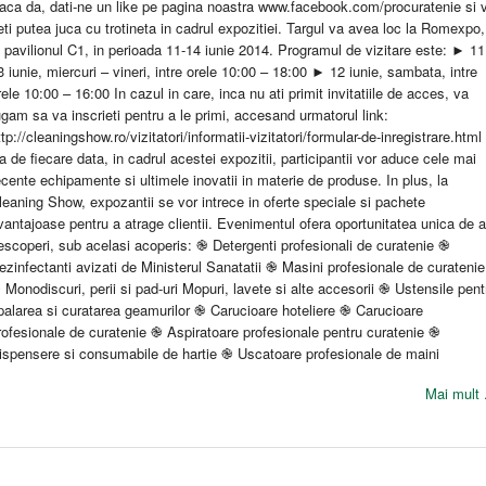
aca da, dati-ne un like pe pagina noastra www.facebook.com/procuratenie si 
eti putea juca cu trotineta in cadrul expozitiei. Targul va avea loc la Romexpo,
n pavilionul C1, in perioada 11-14 iunie 2014. Programul de vizitare este: ► 11
3 iunie, miercuri – vineri, intre orele 10:00 – 18:00 ► 12 iunie, sambata, intre
rele 10:00 – 16:00 In cazul in care, inca nu ati primit invitatiile de acces, va
ugam sa va inscrieti pentru a le primi, accesand urmatorul link:
ttp://cleaningshow.ro/vizitatori/informatii-vizitatori/formular-de-inregistrare.html
a de fiecare data, in cadrul acestei expozitii, participantii vor aduce cele mai
ecente echipamente si ultimele inovatii in materie de produse. In plus, la
leaning Show, expozantii se vor intrece in oferte speciale si pachete
vantajoase pentru a atrage clientii. Evenimentul ofera oportunitatea unica de a
escoperi, sub acelasi acoperis: ֎ Detergenti profesionali de curatenie ֎
ezinfectanti avizati de Ministerul Sanatatii ֎ Masini profesionale de curatenie
 Monodiscuri, perii si pad-uri Mopuri, lavete si alte accesorii ֎ Ustensile pent
palarea si curatarea geamurilor ֎ Carucioare hoteliere ֎ Carucioare
rofesionale de curatenie ֎ Aspiratoare profesionale pentru curatenie ֎
ispensere si consumabile de hartie ֎ Uscatoare profesionale de maini
Mai mult .