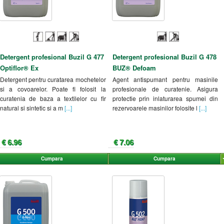
Detergent profesional Buzil G 477
Detergent profesional Buzil G 478
Optiflor® Ex
BUZ® Defoam
Detergent pentru curatarea mochetelor
Agent antispumant pentru masinile
si a covoarelor. Poate fi folosit la
profesionale de curatenie. Asigura
curatenia de baza a textilelor cu fir
protectie prin inlaturarea spumei din
natural si sintetic si a m
[...]
rezervoarele masinilor folosite l
[...]
€ 6.96
€ 7.06
Cumpara
Cumpara