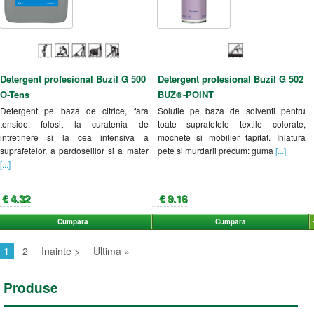
Detergent profesional Buzil G 500
Detergent profesional Buzil G 502
O-Tens
BUZ®-POINT
Detergent pe baza de citrice, fara
Solutie pe baza de solventi pentru
tenside, folosit la curatenia de
toate suprafetele textile colorate,
intretinere si la cea intensiva a
mochete si mobilier tapitat. Inlatura
suprafetelor, a pardoselilor si a mater
pete si murdarii precum: guma
[...]
[...]
€ 4.32
€ 9.16
Cumpara
Cumpara
1
2
Inainte >
Ultima »
Produse