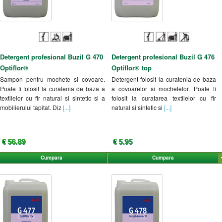
Detergent profesional Buzil G 470
Detergent profesional Buzil G 476
Optiflor®
Optiflor® top
Sampon pentru mochete si covoare.
Detergent folosit la curatenia de baza
Poate fi folosit la curatenia de baza a
a covoarelor si mochetelor. Poate fi
textilelor cu fir natural si sintetic si a
folosit la curatarea textilelor cu fir
mobilierului tapitat. Diz
[...]
natural si sintetic si
[...]
€ 56.89
€ 5.95
Cumpara
Cumpara