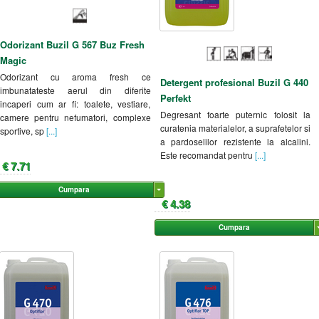
Odorizant Buzil G 567 Buz Fresh
Magic
Odorizant cu aroma fresh ce
Detergent profesional Buzil G 440
imbunatateste aerul din diferite
Perfekt
incaperi cum ar fi: toalete, vestiare,
Degresant foarte puternic folosit la
camere pentru nefumatori, complexe
curatenia materialelor, a suprafetelor si
sportive, sp
[...]
a pardoselilor rezistente la alcalini.
Este recomandat pentru
[...]
€ 7.71
Cumpara
€ 4.38
Cumpara