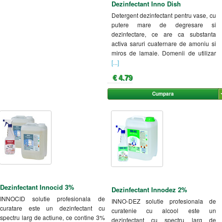
Dezinfectant Inno Dish
Detergent dezinfectant pentru vase, cu
putere mare de degresare si
dezinfectare, ce are ca substanta
activa saruri cuaternare de amoniu si
miros de lamaie. Domenii de utilizar
[...]
€ 4.79
Cumpara
Dezinfectant Innocid 3%
Dezinfectant Innodez 2%
INNOCID solutie profesionala de
INNO-DEZ solutie profesionala de
curatare este un dezinfectant cu
curatenie cu alcool este un
spectru larg de actiune, ce contine 3%
dezinfectant cu spectru larg de