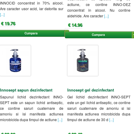
INNOCID concentrat in 70% alcool.
actiune, ce contine INNO-DEZ
Are caracter usor acid, iar datorita sur
concentrat in alcool. Nu contine
[...]
aldehide. Are caracter
[...]
€ 19.76
€ 14.96
Cumpara
Cumpara
Innosept sapun dezinfectant
Innosept gel dezinfectant
Sapunul lichid dezinfectant INNO-
Gel lichid dezinfectant INNO-SEPT
SEPT este un sapun lichid antiseptic,
este un gel lichid antiseptic, ce contine
ce contine saruri cuaternare de
saruri cuaternare de amoniu si isi
amoniu si isi manifesta actiunea
manifesta actiunea microbicida dupa
microbicida dupa timpul de actiune
[...]
timpul de actiune de 30 d
[...]