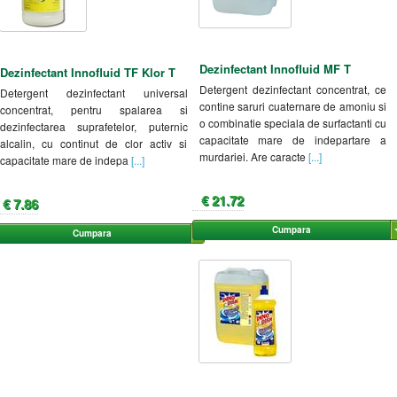
Dezinfectant Innofluid MF T
Dezinfectant Innofluid TF Klor T
Detergent dezinfectant concentrat, ce
Detergent dezinfectant universal
contine saruri cuaternare de amoniu si
concentrat, pentru spalarea si
o combinatie speciala de surfactanti cu
dezinfectarea suprafetelor, puternic
capacitate mare de indepartare a
alcalin, cu continut de clor activ si
murdariei. Are caracte
[...]
capacitate mare de indepa
[...]
€ 21.72
€ 7.86
Cumpara
Cumpara