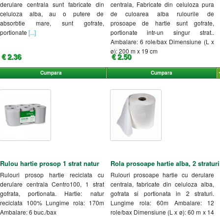
derulare centrala sunt fabricate din
centrala, Fabricate din celuloza pura
celuloza alba, au o putere de
de culoarea alba rulourile de
absorbtie mare, sunt gofrate,
prosoape de hartie sunt gofrate,
portionate
[...]
portionate intr-un singur strat..
Ambalare: 6 role/bax Dimensiune (L x
ø): 200 m x 19 cm
€ 2.36
€ 2.50
Cumpara
Cumpara
Rulou hartie prosop 1 strat natur
Rola prosoape hartie alba, 2 straturi
Rulouri prosop hartie reciclata cu
Rulouri prosoape hartie cu derulare
derulare centrala Centro100, 1 strat
centrala, fabricate din celuloza alba,
gofrata, portionata. Hartie: natur
gofrata si portionata in 2 straturi.
reciclata 100% Lungime rola: 170m
Lungime rola: 60m Ambalare: 12
Ambalare: 6 buc./bax
role/bax Dimensiune (L x ø): 60 m x 14