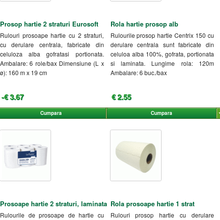
Prosop hartie 2 straturi Eurosoft
Rola hartie prosop alb
Rulouri prosoape hartie cu 2 straturi,
Rulourile prosop hartie Centrix 150 cu
cu derulare centrala, fabricate din
derulare centrala sunt fabricate din
celuloza alba gofratasi portionata.
celuloa alba 100%, gofrata, portionata
Ambalare: 6 role/bax Dimensiune (L x
si laminata. Lungime rola: 120m
ø): 160 m x 19 cm
Ambalare: 6 buc./bax
-€ 3.67
€ 2.55
Cumpara
Cumpara
Prosoape hartie 2 straturi, laminata
Rola prosoape hartie 1 strat
Rulourile de prosoape de hartie cu
Rulouri prosop hartie cu derulare