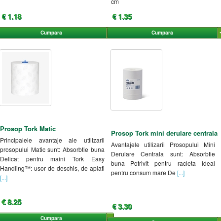
cm
€ 1.18
€ 1.35
Cumpara
Cumpara
Prosop Tork Matic
Prosop Tork mini derulare centrala
Principalele avantaje ale utilizarii
Avantajele utilizarii Prosopului Mini
prosopului Matic sunt: Absorbtie buna
Derulare Centrala sunt: Absorbtie
Delicat pentru maini Tork Easy
buna Potrivit pentru racleta Ideal
Handling™: usor de deschis, de aplati
pentru consum mare De
[...]
[...]
€ 8.25
€ 3.30
Cumpara