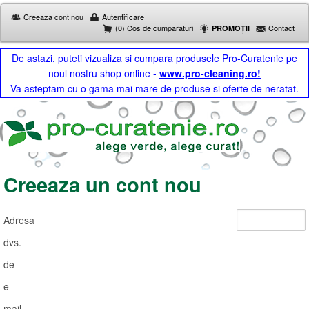
Creeaza cont nou
Autentificare
(0) Cos de cumparaturi
Contact
PROMOȚII
De astazi, puteti vizualiza si cumpara produsele Pro-Curatenie pe
noul nostru shop online -
www.pro-cleaning.ro!
Va asteptam cu o gama mai mare de produse si oferte de neratat.
Creeaza un cont nou
Adresa
dvs.
de
e-
mail