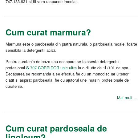
747.133.931 si iti vom raspunde imediat.
Cum curat marmura?
Marmura este o pardoseala din piatra naturala, o pardoseala moale, foarte
sensibila la detergentii acizi.
Pentru curatenia de baza sau decapare se foloseste detergentul
profesional
S 707 CORRIDOR unic ultra
la o dilutie de 1L/10L de apa.
Decaparea se recomanda a se efectua fie cu un monodisc iar ulterior
clatit si aspirat pardoseala, fie cu ajutorul unei masini profesionale de
curatenie.
Mai mult ...
Cum curat pardoseala de
linoleum?