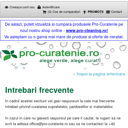
Creeaza cont nou
Autentificare
(0) Cos de cumparaturi
Contact
PROMOȚII
De astazi, puteti vizualiza si cumpara produsele Pro-Curatenie pe
noul nostru shop online -
www.pro-cleaning.ro!
Va asteptam cu o gama mai mare de produse si oferte de neratat.
« Inapoi la pagina anterioara
Intrebari frecvente
In cadrul acestei sectiuni vei gasi raspunsuri la cele mai frecvente
intrebari privind curatarea suprafetelor, pardoselilor si materialelor.
In cazul in care nu gasesti raspunsul pe care il cautai, te rugam sa ne
scrii la adresa office@pro-curatenie.ro sau sa ne contactezi la +40