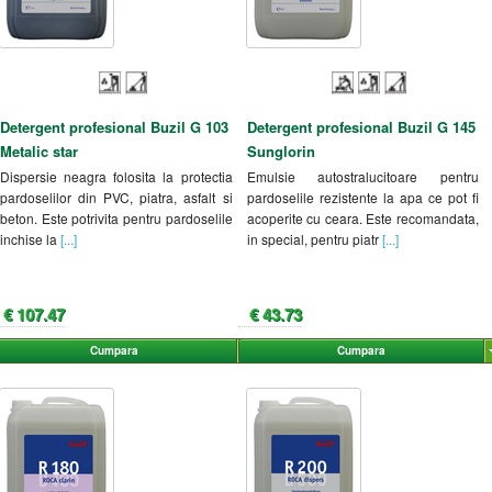
Detergent profesional Buzil G 103
Detergent profesional Buzil G 145
Metalic star
Sunglorin
Dispersie neagra folosita la protectia
Emulsie autostralucitoare pentru
pardoselilor din PVC, piatra, asfalt si
pardoselile rezistente la apa ce pot fi
beton. Este potrivita pentru pardoselile
acoperite cu ceara. Este recomandata,
inchise la
[...]
in special, pentru piatr
[...]
€ 107.47
€ 43.73
Cumpara
Cumpara