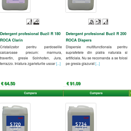
Detergent profesional Buzil R 180
Detergent profesional Buzil R 200
ROCA Clarin
ROCA Dispers
Cristalizator pentru pardoselile
Dispersie multifunctionala pentru
calcaroase precum: marmura,
suprafetele din piatra naturala si
travertin, gresie Solnhofen, Jura,
artificiala. Nu se recomanda a se folosi
terrazzo. Inlatura zgarieturile usoar
[...]
pe gresia glazurat
[...]
€ 64.50
€ 91.09
Cumpara
Cumpara