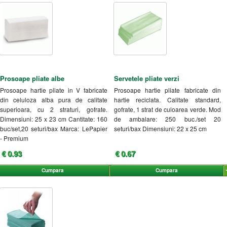
Prosoape pliate albe
Servetele pliate verzi
Prosoape hartie pliate in V fabricate
Prosoape hartie pliate fabricate din
din celuloza alba pura de calitate
hartie reciclata. Calitate standard,
superioara, cu 2 straturi, gofrate.
gofrate, 1 strat de culoarea verde. Mod
Dimensiuni: 25 x 23 cm Cantitate: 160
de ambalare: 250 buc./set 20
buc/set,20 seturi/bax Marca: LePapier
seturi/bax Dimensiuni: 22 x 25 cm
- Premium
€ 0.93
€ 0.67
Cumpara
Cumpara