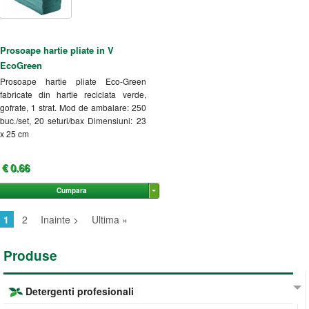
Prosoape hartie pliate in V
EcoGreen
Prosoape hartie pliate Eco-Green
fabricate din hartie reciclata verde,
gofrate, 1 strat. Mod de ambalare: 250
buc./set, 20 seturi/bax Dimensiuni: 23
x 25 cm
€ 0.66
Cumpara
1
2
Inainte >
Ultima »
Produse
Detergenti profesionali