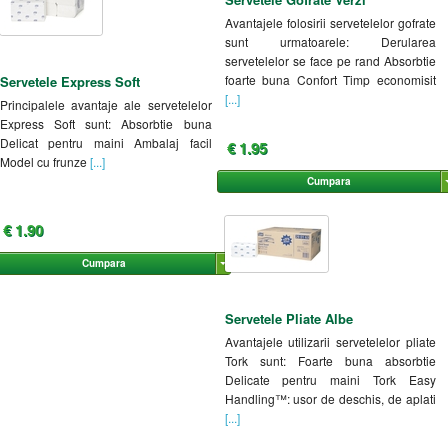
Avantajele folosirii servetelelor gofrate
sunt urmatoarele: Derularea
servetelelor se face pe rand Absorbtie
foarte buna Confort Timp economisit
Servetele Express Soft
[...]
Principalele avantaje ale servetelelor
Express Soft sunt: Absorbtie buna
Delicat pentru maini Ambalaj facil
€ 1.95
Model cu frunze
[...]
Cumpara
€ 1.90
Cumpara
Servetele Pliate Albe
Avantajele utilizarii servetelelor pliate
Tork sunt: Foarte buna absorbtie
Delicate pentru maini Tork Easy
Handling™: usor de deschis, de aplati
[...]